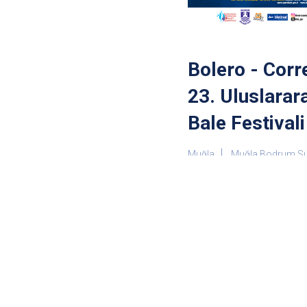
Bolero - Corr
23. Uluslara
Bale Festivali
Muğla
Muğla Bodrum Sual
Bodrum Kalesi
12.08.20