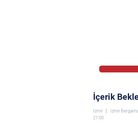
İçerik Bekle
İzmir
İzmir Bergama
21:00