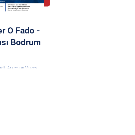
er O Fado -
rası Bodrum
tı Arkeoloji Müzesi -
26 - 21:45