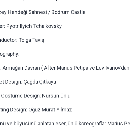
zey Hendeği Sahnesi / Bodrum Castle
r: Pyotr Ilyich Tchaikovsky
nductor: Tolga Taviş
eography:
G. Armağan Davran ( After Marius Petipa ve Lev Ivanov’dan
et Design: Çağda Çitkaya
/ Costume Design: Nursun Ünlü
ghting Design: Oğuz Murat Yılmaz
ü ve büyüsünü anlatan eser, ünlü koreograflar Marius Pe