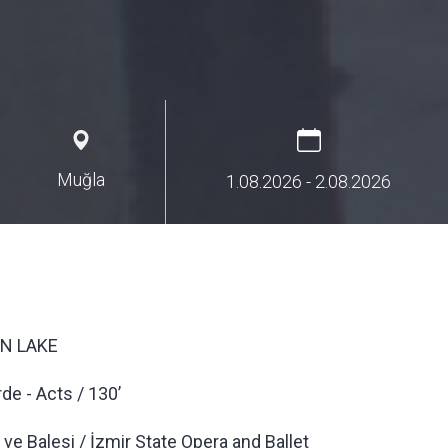
Muğla
1.08.2026
- 2.08.2026
N LAKE
rde - Acts / 130’
 ve Balesi / İzmir State Opera and Ballet