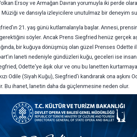
Volkan Ersoy ve Armağan Davran yorumuyla iki perde olar
Müziği ve dansıyla izleyicilere unutulmaz bir deneyim su
fried'ın 21. yaş günü kutlamalarıyla başlar. Annesi, prensi
gerektiğini söyler. Ancak Prens Siegfried henüz gerçek a
tığında, bir kuğuya dönüşmüş olan güzel Prenses Odette ile 
rt'ın laneti nedeniyle gündüzleri kuğu, geceleri ise insa
gfried, Odette'ye âşık olur ve onu bu lanetten kurtarmay
ızı Odile (Siyah Kuğu), Siegfried'i kandırarak ona aşkını O
rir. Bu ihanet, lanetin daha da güçlenmesine neden olur.