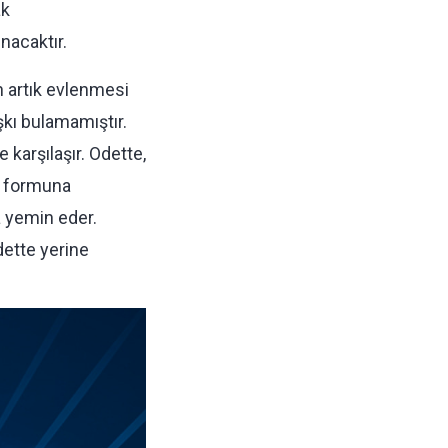
ak
nacaktır.
n artık evlenmesi
şkı bulamamıştır.
karşılaşır. Odette,
n formuna
a yemin eder.
dette yerine