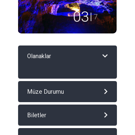
04
7
Olanaklar
Müze Durumu
Biletler