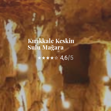
Kırıkkale Keskin
Sulu Mağara
4,6
5