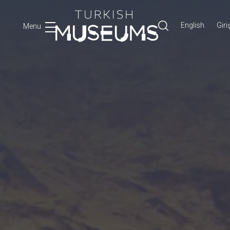
English
Giri
Menu
Ara