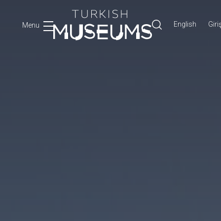
English
Giri
Menu
Ara