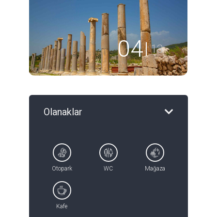
05
13
Olanaklar
Otopark
WC
Mağaza
Kafe