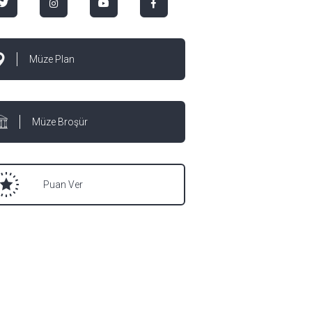
Müze Plan
Müze Broşür
Puan Ver