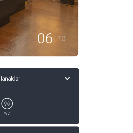
07
10
lanaklar
WC