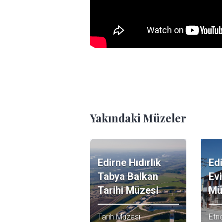
Yakındaki Müzeler
Edirne Hıdırlık
Ed
Tabya Balkan
Ev
Tarihi Müzesi
Mü
Tarih Müzesi
Etn