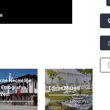
irne Necmi İğe
i Etnografya
Edirne Müzesi
zesi
Arkeoloji ve Etnografya
ografya Müzesi
Müzesi