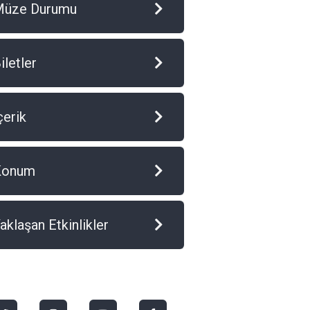
Müze Durumu
iletler
çerik
Konum
aklaşan Etkinlikler