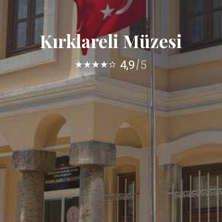
Kırklareli Müzesi
4,9
5