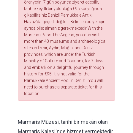
örenyerini 7 gün boyunca ziyaret edebilir,
tarihte keyifli bir yolculuğa €95 karşılığında
çıkabilirsiniz Denizli Pamukkale Antik
Havuz’da geçerli değildir. Belirtilen bu yer için
ayrıca bilet almanız gerekmektedir With the
Museum Pass The Aegean, you can visit
more than 40 museums and archaeological
sites in İzmir, Aydın, Muğla, and Denizli
provinces, which are under the Turkish
Ministry of Culture and Tourism, for 7 days
and embark on a delightful journey through
history for €95. It is not valid for the
Pamukkale Ancient Pool in Denizli. You will
need to purchase a separate ticket for this
location
Marmaris Müzesi, tarihi bir mekân olan
Marmaris Kalesi'nde hizmet vermektedir.