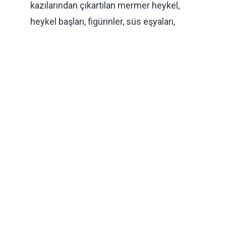
kazılarından çıkartılan mermer heykel,
heykel başları, figürinler, süs eşyaları,
amphoralar ve günlük kullanım kapları
sergilenmektedir. Salonda bunlardan
başka büyük bir heykele ait olduğu
düşünülen “Bronz Kın” ve “Oturan Rahip
Heykeli” Marmaris Müzesinin önemli
eserlerindendir.
İkinci teşhir salonu olan Burgaz-Emecik
Salonunda, bugüne kadar Datça-Burgaz
Kazılarında ortaya çıkarılan eserler ile
Datça, Emecik Mahallesi yakınlarındaki
Apollon Kutsal Alanı’nda bulunan,
çoğunluğunu kireçtaşı heykelcik ve