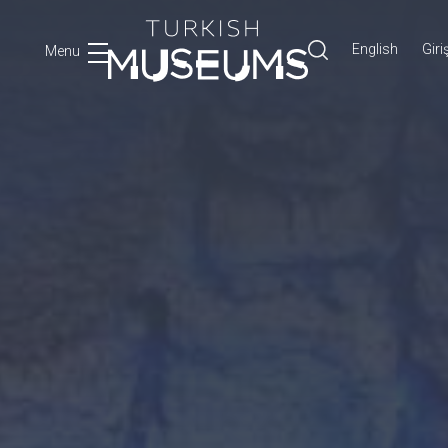
English
Giri
Menu
Ara