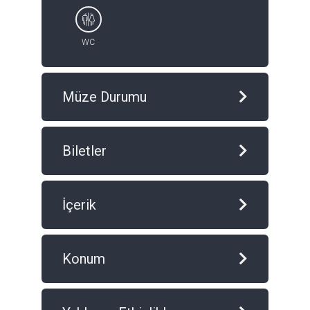
WC
Müze Durumu
Biletler
İçerik
Konum