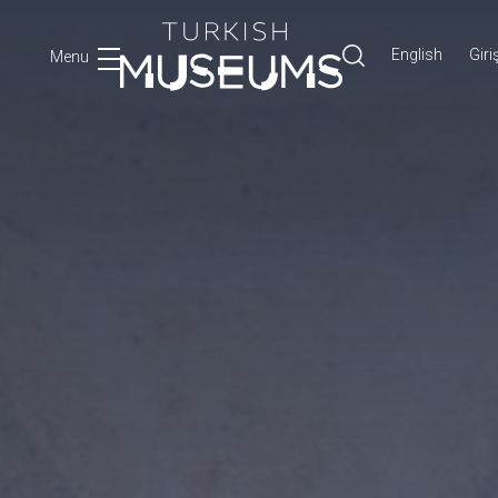
English
Giri
Menu
Ara