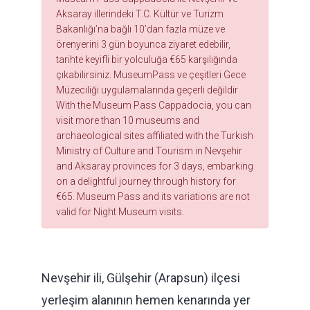
Aksaray illerindeki T.C. Kültür ve Turizm
Bakanlığı’na bağlı 10’dan fazla müze ve
örenyerini 3 gün boyunca ziyaret edebilir,
tarihte keyifli bir yolculuğa €65 karşılığında
çıkabilirsiniz. MuseumPass ve çeşitleri Gece
Müzeciliği uygulamalarında geçerli değildir
With the Museum Pass Cappadocia, you can
visit more than 10 museums and
archaeological sites affiliated with the Turkish
Ministry of Culture and Tourism in Nevşehir
and Aksaray provinces for 3 days, embarking
on a delightful journey through history for
€65. Museum Pass and its variations are not
valid for Night Museum visits.
Nevşehir ili, Gülşehir (Arapsun) ilçesi
yerleşim alanının hemen kenarında yer