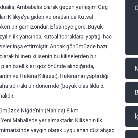
 Adualis, Ambabalis olarak geçen yerleşim Geç
O
an Kilikya’ya giden ve oradan da Kutsal
skeri bir garnizondur. Efsaneye göre, Büyük
ılın ilk yarısında, kutsal topraklara, yaptığı hac
liseler inşa ettirmiştir. Ancak gönümüzde bazı
larak bilinen kilisenin bu kiliselerden bir
lan özellikleri göz önünde alındığında,
tin ve Helena Kilisesi), Helena’nın yaptırdığı
daha sonraki bir dönemde (büyük olasılıkla 5.
B
alıdır.
nümüzde Niğde’nin (Nahida) 8 km
İ
eni Mahallede yer almaktadır. Kilisenin ilk
ns mimarisinde yaygın olarak uygulanan düz ahşap