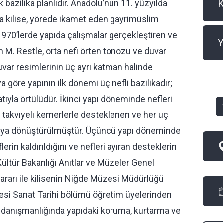
tik bazilika planlıdır. Anadolu’nun 11. yüzyılda
a kilise, yörede ikamet eden gayrimüslim
 1970’lerde yapıda çalışmalar gerçekleştiren ve
Y
n M. Restle, orta nefi örten tonozu ve duvar
uvar resimlerinin üç ayrı katman halinde
a göre yapının ilk dönemi üç nefli bazilikadır;
çatıyla örtülüdür. İkinci yapı döneminde nefleri
i takviyeli kemerlerle desteklenen ve her üç
apıya dönüştürülmüştür. Üçüncü yapı döneminde
lerin kaldırıldığını ve nefleri ayıran desteklerin
 Kültür Bakanlığı Anıtlar ve Müzeler Genel
ararı ile kilisenin Niğde Müzesi Müdürlüğü
esi Sanat Tarihi bölümü öğretim üyelerinden
el danışmanlığında yapıdaki koruma, kurtarma ve