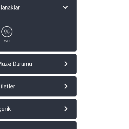
lanaklar
WC
Müze Durumu
iletler
çerik