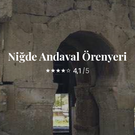
Niğde Andaval Örenyeri
4,1
5