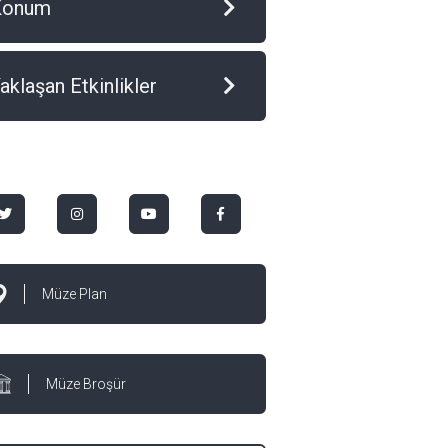
Konum
aklaşan Etkinlikler
Müze Plan
Müze Broşür