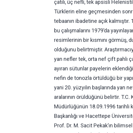
çatılı, üç nefli, tek apsisli Helenis
Türklerin eline geçmesinden sonr
tebaanın ibadetine açık kalmıştır.
bu çalışmalarını 1979’da yayınlaya
resimlerinin bir kısmını görmüş, d
olduğunu belirtmiştir. Araştırmacıy
yan nefler tek, orta nef çift pahlı 
ayıran sütunlar payelerin eklendiğ
nefin de tonozla örtüldüğü bir y
yani 20. yüzyılın başlarında yan nef
aralarının örüldüğünü belirtir. T.C.
Müdürlüğünün 18.09.1996 tarihli k
Başkanlığı ve Hacettepe Üniversit
Prof. Dr. M. Sacit Pekak’ın bilims