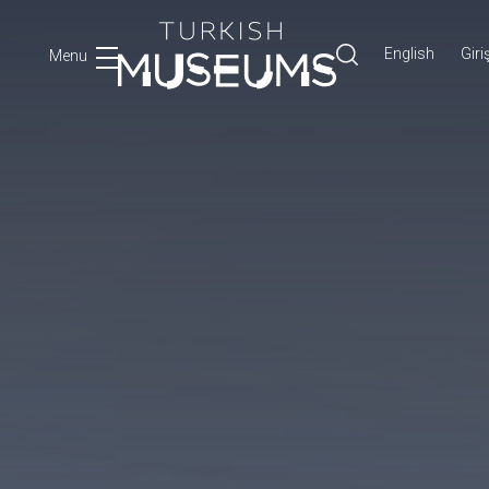
English
Giri
Menu
Ara