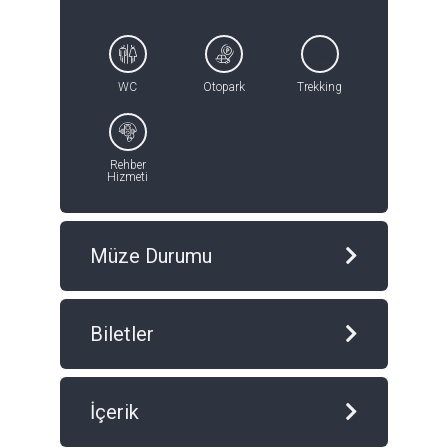
WC
Otopark
Trekking
Rehber
Hizmeti
Müze Durumu
Biletler
İçerik