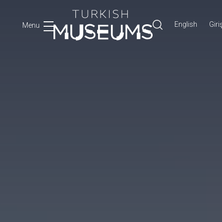
English
Giri
Menu
Ara