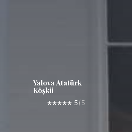
Yalova Atatürk
Köşkü
5
5