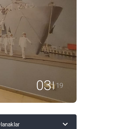
04
19
lanaklar