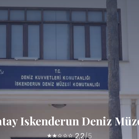
tay Iskenderun Deniz Müz
2,2
5