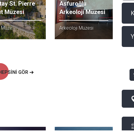
tay St. Pierre
Asfuroğlu
ıt Müzesi
Arkeoloji Müzesi
t Müze
Arkeoloji Müzesi
Y
HEPSİNİ GÖR