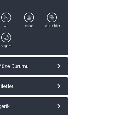
WC
Otopark
Sesli Rehber
Mağaza
Müze Durumu
iletler
çerik