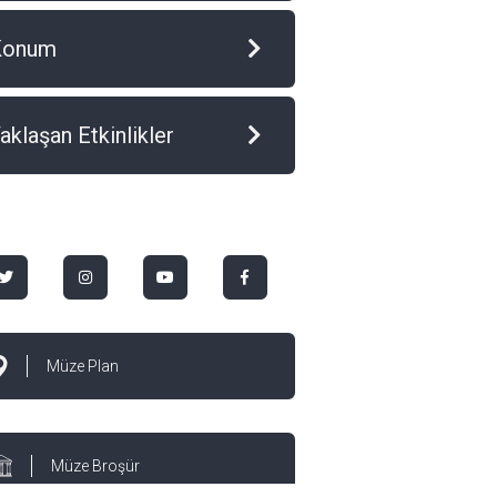
Konum
aklaşan Etkinlikler
Müze Plan
Müze Broşür