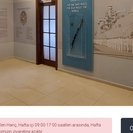
ri Hariç, Hafta içi 09:00-17:00 saatleri arasında, Hafta
O
mızın ziyaretine açıktır.