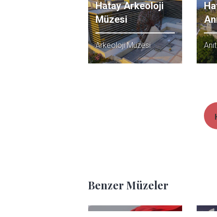
Hatay Arkeoloji
Ha
Müzesi
An
Arkeoloji Müzesi
Anı
Benzer Müzeler