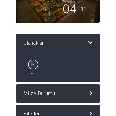
04
11
Olanaklar
WC
Müze Durumu
Biletler