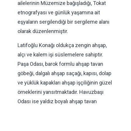
ailelerinin Müzemize bağışladığı, Tokat
etnografyası ve günlük yaşamına ait
eşyaların sergilendiği bir sergileme alanı
olarak düzenlenmiştir.
Latifoğlu Konağı oldukça zengin ahşap,
alçı ve kalem işi süslemelere sahiptir.
Paşa Odası, barok formlu ahşap tavan
göbeği, dalgalı ahşap saçağı, kapısı, dolap
ve yüklük kapakları ahşap işçiliğinin güzel
örneklerini yansıtmaktadır. Havuzbaşı
Odası ise yaldız boyalı ahşap tavan
göbeği yanında duvar yüzeylerinde yer
alan vazo içinde çiçekler, meyve tabakları
ve İstanbul tasvirleriyle süslenmiş kalem