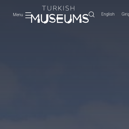
English
Giri
Menu
Ara