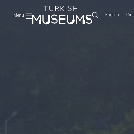
English
Giri
Menu
Ara