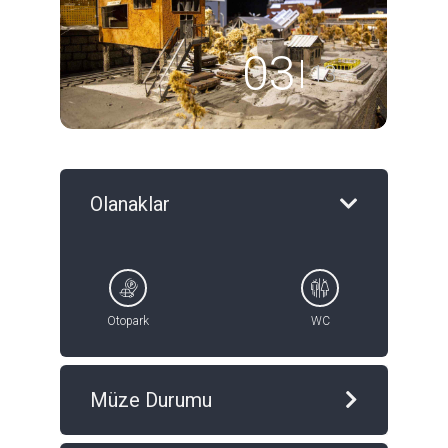
04
13
Olanaklar
Otopark
WC
Müze Durumu