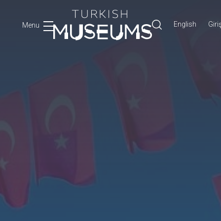
English
Giri
Menu
Ara