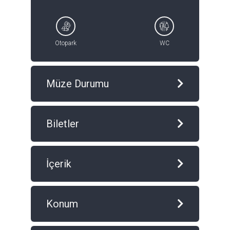
Otopark
WC
Müze Durumu
Biletler
İçerik
Konum