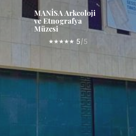
MANİSA Arkeoloji
ve Etnografya
Müzesi
5
5