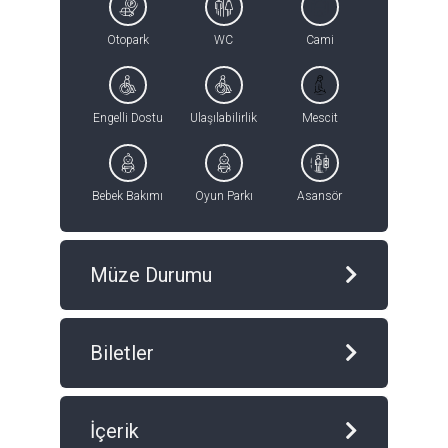
Otopark
WC
Cami
Engelli Dostu
Ulaşılabilirlik
Mescit
Bebek Bakımı
Oyun Parkı
Asansör
Müze Durumu
Biletler
İçerik