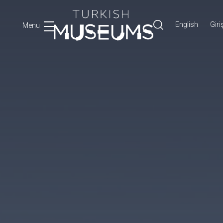
English
Giri
Menu
Ara