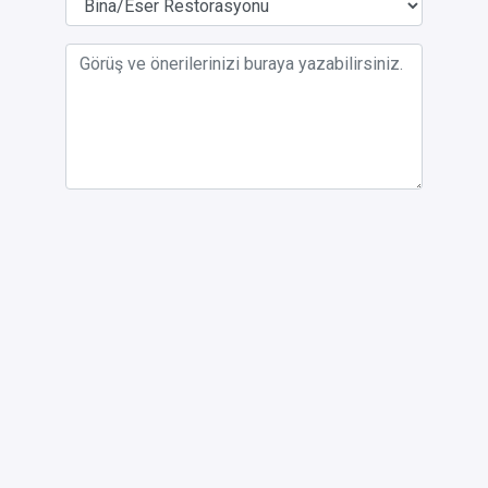
Gördüğünüz eksiklikler ve sorunlar ile ilgili
görsel yükleyebilirsiniz.
Resim yükle
Ziyaret tarihi