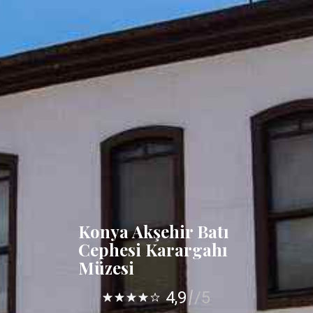
Konya Akşehir Batı
Cephesi Karargahı
Müzesi
4,9
/5