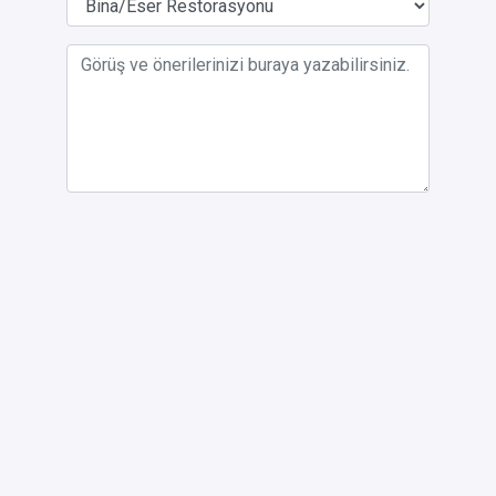
Gördüğünüz eksiklikler ve sorunlar ile ilgili
görsel yükleyebilirsiniz.
Resim yükle
Ziyaret tarihi