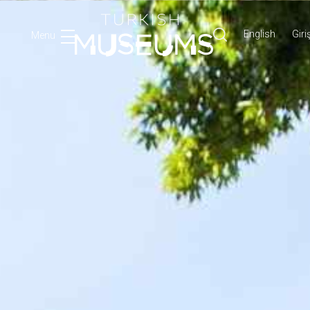
English
Giri
Menu
Ara