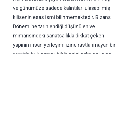
ve günümüze sadece kalıntıları ulaşabilmiş
kilisenin esas ismi bilinmemektedir. Bizans
Dönemi’ne tarihlendiği düşünülen ve
mimarisindeki sanatsallıkla dikkat çeken
yapının insan yerleşimi izine rastlanmayan bir
arazide bulunması, hikâyesini daha da ilginç
kılar. Kaya temel üzerine büyük oranda
tuğlayla inşa edilen çifte kilise, Bizans
mimarisinde yaygın olmayan bir tekniği
yansıtır. Ayakta olduğu dönemlerde hiçliğin
ortasında bir sanat eseri olarak
yükseliyormuş gibi görünen kilisenin
kalıntıları, ziyaretçilerinin hayal gücünü
harekete geçiren bir atmosfer sunuyor.