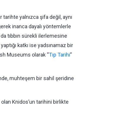
tarihte yalnızca şifa değil, aynı
 gerek inanca dayalı yöntemlerle
da tıbbın sürekli ilerlemesine
aptığı katkı ise yadsınamaz bir
kish Museums olarak “
Tıp Tarihi
”
sinde, muhteşem bir sahil şeridine
lan Knidos’un tarihini birlikte