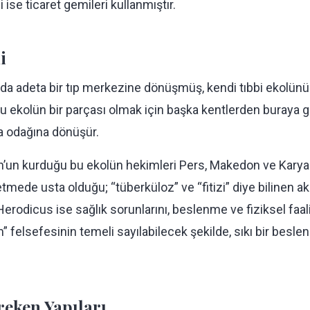
 ise ticaret gemileri kullanmıştır.
i
arda adeta bir tıp merkezine dönüşmüş, kendi tıbbi ekolün
bu ekolün bir parçası olmak için başka kentlerden buraya
ma odağına dönüşür.
n’un kurduğu bu ekolün hekimleri Pers, Makedon ve Karya s
tmede usta olduğu; “tüberküloz” ve “fitizi” diye bilinen akc
erodicus ise sağlık sorunlarını, beslenme ve fiziksel faal
 felsefesinin temeli sayılabilecek şekilde, sıkı bir beslen
eken Yapıları