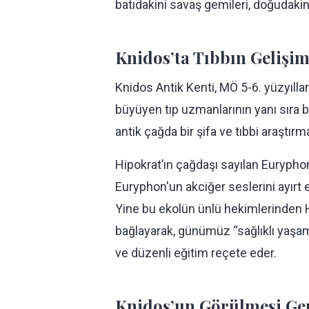
batıdakini savaş gemileri, doğudakini
Knidos’ta Tıbbın Gelişim
Knidos Antik Kenti, MÖ 5-6. yüzyıll
büyüyen tıp uzmanlarının yanı sıra 
antik çağda bir şifa ve tıbbi araştır
Hipokrat’ın çağdaşı sayılan Eurypho
Euryphon'un akciğer seslerini ayırt e
Yine bu ekolün ünlü hekimlerinden H
bağlayarak, günümüz “sağlıklı yaşam”
ve düzenli eğitim reçete eder.
Knidos’un Görülmesi Ger